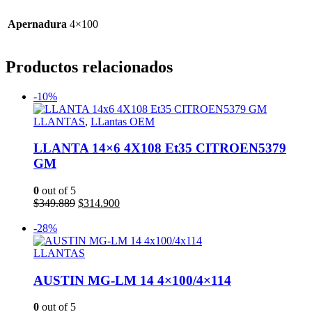
Apernadura
4×100
Productos relacionados
-10%
LLANTAS
,
LLantas OEM
LLANTA 14×6 4X108 Et35 CITROEN5379
GM
0
out of 5
El
El
$
349.889
$
314.900
precio
precio
Añadir al carrito
original
actual
-28%
era:
es:
$349.889.
$314.900.
LLANTAS
AUSTIN MG-LM 14 4×100/4×114
0
out of 5