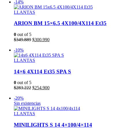
original
actual
-14%
era:
es:
$238.778.
$214.900.
LLANTAS
ARION BM 15×6.5 4X100/4X114 Et35
0
out of 5
El
El
$
349.889
$
300.990
precio
precio
Añadir al carrito
original
actual
-10%
era:
es:
$349.889.
$300.990.
LLANTAS
14×6 4X114 Et35 SPA S
0
out of 5
El
El
$
283.222
$
254.900
precio
precio
Añadir al carrito
original
actual
-20%
era:
es:
Sin existencias
$283.222.
$254.900.
LLANTAS
MINILIGHTS S 14 4×100/4×114