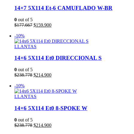
14×7 5X114 Et-6 CAMUFLADO W-BR
0
out of 5
El
El
$
177.667
$
159.900
precio
precio
Leer más
original
actual
-10%
era:
es:
$177.667.
$159.900.
LLANTAS
14×6 5X114 Et0 DIRECCIONAL S
0
out of 5
El
El
$
238.778
$
214.900
precio
precio
Añadir al carrito
original
actual
-10%
era:
es:
$238.778.
$214.900.
LLANTAS
14×6 5X114 Et0 8-SPOKE W
0
out of 5
El
El
$
238.778
$
214.900
precio
precio
Añadir al carrito