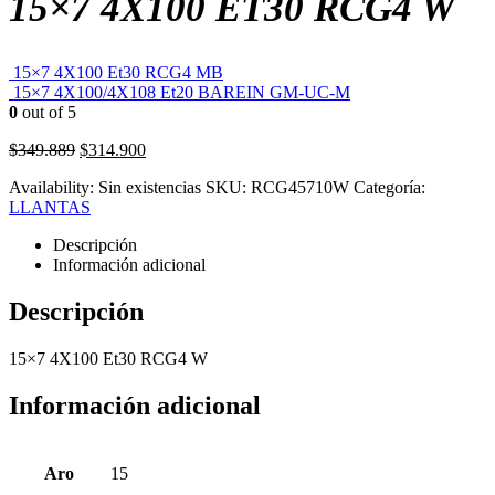
15×7 4X100 ET30 RCG4 W
15×7 4X100 Et30 RCG4 MB
15×7 4X100/4X108 Et20 BAREIN GM-UC-M
0
out of 5
El
El
$
349.889
$
314.900
precio
precio
Availability:
Sin existencias
SKU:
RCG45710W
Categoría:
original
actual
LLANTAS
era:
es:
$349.889.
$314.900.
Descripción
Información adicional
Descripción
15×7 4X100 Et30 RCG4 W
Información adicional
Aro
15