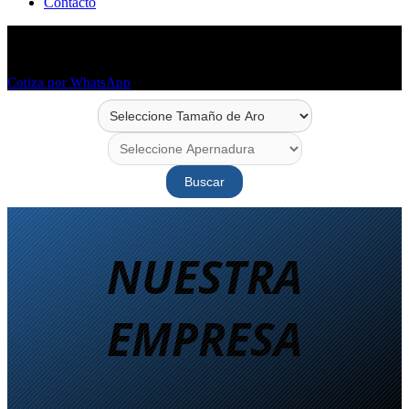
Contacto
Envío en 48 horas
Envío a todo Chile
Cotiza por WhatsApp
Buscar
NUESTRA
EMPRESA