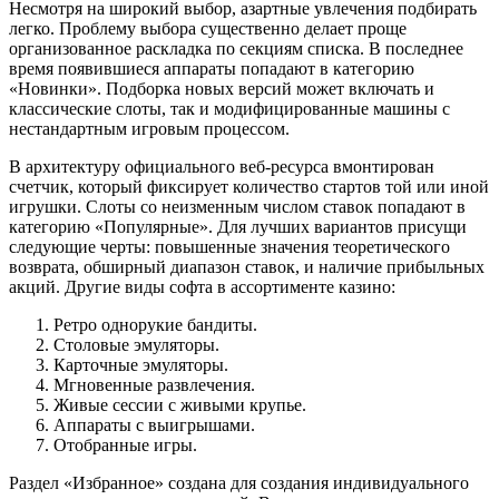
Несмотря на широкий выбор, азартные увлечения подбирать
легко. Проблему выбора существенно делает проще
организованное раскладка по секциям списка. В последнее
время появившиеся аппараты попадают в категорию
«Новинки». Подборка новых версий может включать и
классические слоты, так и модифицированные машины с
нестандартным игровым процессом.
В архитектуру официального веб-ресурса вмонтирован
счетчик, который фиксирует количество стартов той или иной
игрушки. Слоты со неизменным числом ставок попадают в
категорию «Популярные». Для лучших вариантов присущи
следующие черты: повышенные значения теоретического
возврата, обширный диапазон ставок, и наличие прибыльных
акций. Другие виды софта в ассортименте казино:
Ретро однорукие бандиты.
Столовые эмуляторы.
Карточные эмуляторы.
Мгновенные развлечения.
Живые сессии с живыми крупье.
Аппараты с выигрышами.
Отобранные игры.
Раздел «Избранное» создана для создания индивидуального