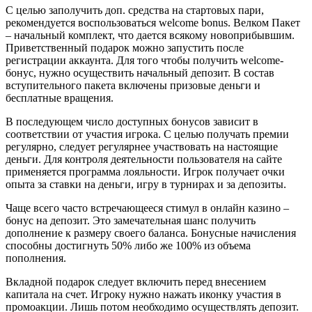
С целью заполучить доп. средства на стартовых пари,
рекомендуется воспользоваться welcome bonus. Велком Пакет
– начальный комплект, что дается всякому новоприбывшим.
Приветственный подарок можно запустить после
регистрации аккаунта. Для того чтобы получить welcome-
бонус, нужно осуществить начальный депозит. В состав
вступительного пакета включены призовые деньги и
бесплатные вращения.
В последующем число доступных бонусов зависит в
соответствии от участия игрока. С целью получать премии
регулярно, следует регулярнее участвовать на настоящие
деньги. Для контроля деятельности пользователя на сайте
применяется программа лояльности. Игрок получает очки
опыта за ставки на деньги, игру в турнирах и за депозиты.
Чаще всего часто встречающееся стимул в онлайн казино –
бонус на депозит. Это замечательная шанс получить
дополнение к размеру своего баланса. Бонусные начисления
способны достигнуть 50% либо же 100% из объема
пополнения.
Вкладной подарок следует включить перед внесением
капитала на счет. Игроку нужно нажать иконку участия в
промоакции. Лишь потом необходимо осуществлять депозит.