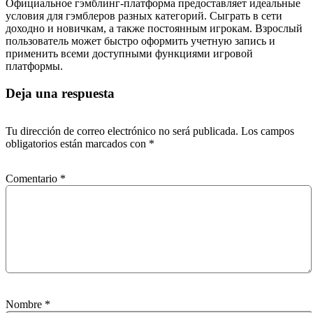
Официальное гэмблинг-платформа предоставляет идеальные
условия для гэмблеров разных категорий. Сыграть в сети
доходно и новичкам, а также постоянным игрокам. Взрослый
пользователь может быстро оформить учетную запись и
применить всеми доступными функциями игровой
платформы.
Deja una respuesta
Tu dirección de correo electrónico no será publicada.
Los campos
obligatorios están marcados con
*
Comentario
*
Nombre
*