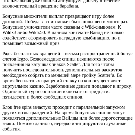
что начальная уже ошибка аннулирует добычу в течение
заключительный вращение барабана.
Бонусные множители выплат превращают игру более
доходной. Победа за спин может быть повышен в много раз.
Бонусные умножители часто связаны с Wild-символам. К
Wildx3 либо Wildx50. В данном контексте Вайлд не только
содействует сформировать наградную комбинацию, но и
повышает возможный приз.
Ряды бесплатных вращений – весьма распространенный бонус
слотов legzo. Безвозмездные спины начинаются после
появления на катушках знаков Scatter. Для того чтобы
получить последовательность дополнительных раскруток,
необходимо собрать по меньшей мере тройку Scatter’а. Во
время бесплатных вращений ставку на кон осуществляет
виртуальное казино. Заработанные деньги попадают к игроку.
Одиночный тур в состоянии включать от тридцати-
пятидесяти и более свободных спинов.
Блок free spins зачастую проходит с параллельной запуском
других вознаграждений. На время бонусных спинов могут
появляться дополнительные Вайлды или более дорогостоящие
знаки. Помимо данного, нередко инициируются случайные
события.