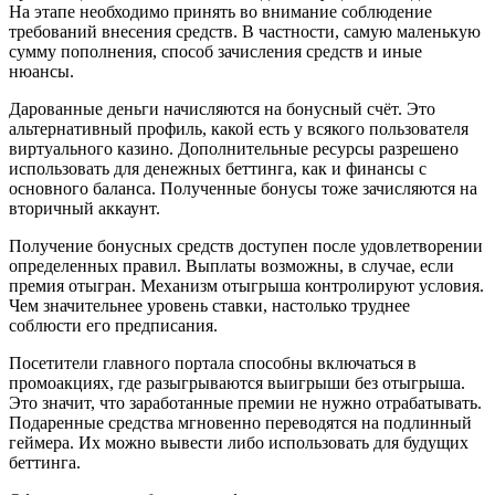
На этапе необходимо принять во внимание соблюдение
требований внесения средств. В частности, самую маленькую
сумму пополнения, способ зачисления средств и иные
нюансы.
Дарованные деньги начисляются на бонусный счёт. Это
альтернативный профиль, какой есть у всякого пользователя
виртуального казино. Дополнительные ресурсы разрешено
использовать для денежных беттинга, как и финансы с
основного баланса. Полученные бонусы тоже зачисляются на
вторичный аккаунт.
Получение бонусных средств доступен после удовлетворении
определенных правил. Выплаты возможны, в случае, если
премия отыгран. Механизм отыгрыша контролируют условия.
Чем значительнее уровень ставки, настолько труднее
соблюсти его предписания.
Посетители главного портала способны включаться в
промоакциях, где разыгрываются выигрыши без отыгрыша.
Это значит, что заработанные премии не нужно отрабатывать.
Подаренные средства мгновенно переводятся на подлинный
геймера. Их можно вывести либо использовать для будущих
беттинга.