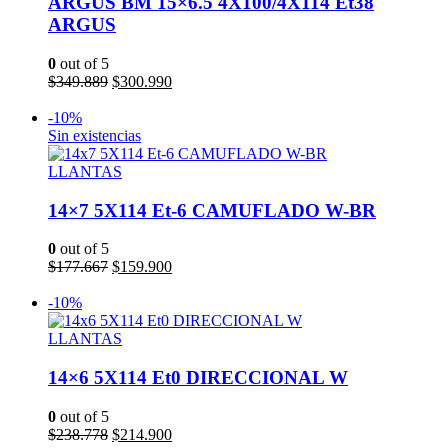
ARGUS BM 15×6.5 4X100/4X114 Et38
ARGUS
0
out of 5
El
El
$
349.889
$
300.990
precio
precio
Añadir al carrito
original
actual
-10%
era:
es:
Sin existencias
$349.889.
$300.990.
LLANTAS
14×7 5X114 Et-6 CAMUFLADO W-BR
0
out of 5
El
El
$
177.667
$
159.900
precio
precio
Leer más
original
actual
-10%
era:
es:
$177.667.
$159.900.
LLANTAS
14×6 5X114 Et0 DIRECCIONAL W
0
out of 5
El
El
$
238.778
$
214.900