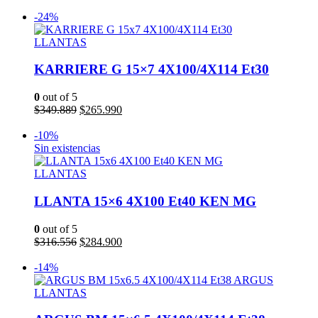
precio
precio
Añadir al carrito
original
actual
-24%
era:
es:
$249.889.
$224.900.
LLANTAS
KARRIERE G 15×7 4X100/4X114 Et30
0
out of 5
El
El
$
349.889
$
265.990
precio
precio
Añadir al carrito
original
actual
-10%
era:
es:
Sin existencias
$349.889.
$265.990.
LLANTAS
LLANTA 15×6 4X100 Et40 KEN MG
0
out of 5
El
El
$
316.556
$
284.900
precio
precio
Leer más
original
actual
-14%
era:
es:
$316.556.
$284.900.
LLANTAS