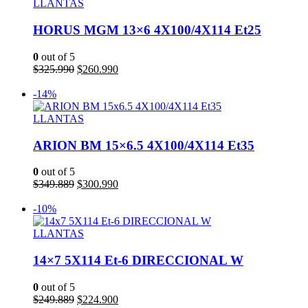
$238.778.
$214.900.
LLANTAS
HORUS MGM 13×6 4X100/4X114 Et25
0
out of 5
El
El
$
325.990
$
260.990
precio
precio
Añadir al carrito
original
actual
-14%
era:
es:
$325.990.
$260.990.
LLANTAS
ARION BM 15×6.5 4X100/4X114 Et35
0
out of 5
El
El
$
349.889
$
300.990
precio
precio
Añadir al carrito
original
actual
-10%
era:
es:
$349.889.
$300.990.
LLANTAS
14×7 5X114 Et-6 DIRECCIONAL W
0
out of 5
El
El
$
249.889
$
224.900