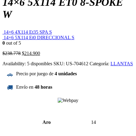
14×6 5X114 ET0 8-SPOKE
W
14×6 4X114 Et35 SPA S
14×6 5X114 Et0 DIRECCIONAL S
0
out of 5
El
El
$
238.778
$
214.900
precio
precio
Availability:
5 disponibles
SKU:
US-704612
Categoría:
LLANTAS
original
actual
era:
es:
🚗
Precio por juego de
4 unidades
$238.778.
$214.900.
🚚
Envío en
48 horas
Aro
14