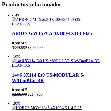
Productos relacionados
-14%
LLANTAS
ARION GM 15×6.5 4X100/4X114 Et35
0
out of 5
El
El
$
349.889
$
300.990
precio
precio
Añadir al carrito
original
actual
-10%
era:
es:
$349.889.
$300.990.
LLANTAS
14×6 5X114 Et0 US-MODULAR S-
W/DouBLn-BR
0
out of 5
El
El
$
238.778
$
214.900
precio
precio
Añadir al carrito
original
actual
-20%
era:
es: