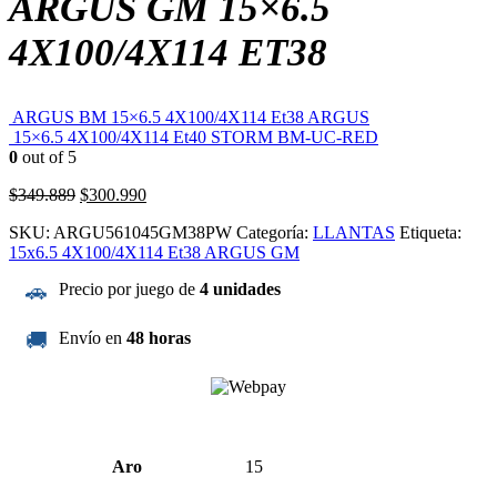
ARGUS GM 15×6.5
4X100/4X114 ET38
ARGUS BM 15×6.5 4X100/4X114 Et38 ARGUS
15×6.5 4X100/4X114 Et40 STORM BM-UC-RED
0
out of 5
El
El
$
349.889
$
300.990
precio
precio
SKU:
ARGU561045GM38PW
Categoría:
LLANTAS
Etiqueta:
original
actual
15x6.5 4X100/4X114 Et38 ARGUS GM
era:
es:
$349.889.
$300.990.
🚗
Precio por juego de
4 unidades
🚚
Envío en
48 horas
Aro
15