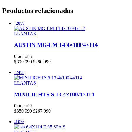
Productos relacionados
-28%
LLANTAS
AUSTIN MG-LM 14 4×100/4×114
0
out of 5
El
El
$
390.990
$
280.990
precio
precio
Añadir al carrito
original
actual
-24%
era:
es:
$390.990.
$280.990.
LLANTAS
MINILIGHTS S 13 4×100/4×114
0
out of 5
El
El
$
350.990
$
267.990
precio
precio
Añadir al carrito
original
actual
-10%
era:
es:
$350.990.
$267.990.