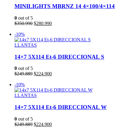
MINILIGHTS MBRNZ 14 4×100/4×114
0
out of 5
El
El
$
350.990
$
280.990
precio
precio
Añadir al carrito
original
actual
-10%
era:
es:
$350.990.
$280.990.
LLANTAS
14×7 5X114 Et-6 DIRECCIONAL S
0
out of 5
El
El
$
249.889
$
224.900
precio
precio
Añadir al carrito
original
actual
-10%
era:
es:
$249.889.
$224.900.
LLANTAS
14×7 5X114 Et-6 DIRECCIONAL W
0
out of 5
El
El
$
249.889
$
224.900
precio
precio
Añadir al carrito
original
actual