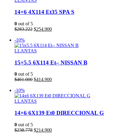
LLANTAS
14×6 4X114 Et35 SPA S
0
out of 5
El
El
$
283.222
$
254.900
precio
precio
Añadir al carrito
original
actual
-10%
era:
es:
$283.222.
$254.900.
LLANTAS
15×5.5 6X114 Et– NISSAN B
0
out of 5
El
El
$
461.000
$
414.900
precio
precio
Añadir al carrito
original
actual
-10%
era:
es:
$461.000.
$414.900.
LLANTAS
14×6 6X139 Et0 DIRECCIONAL G
0
out of 5
El
El
$
238.778
$
214.900