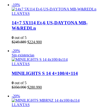
precio
precio
Añadir al carrito
original
actual
-10%
era:
es:
$238.778.
$214.900.
LLANTAS
14×7 5X114 Et-6 US-DAYTONA MB-
W&REDLn
0
out of 5
El
El
$
249.889
$
224.900
precio
precio
Añadir al carrito
original
actual
-20%
era:
es:
Sin existencias
$249.889.
$224.900.
LLANTAS
MINILIGHTS S 14 4×100/4×114
0
out of 5
El
El
$
350.990
$
280.990
precio
precio
Leer más
original
actual
-20%
era:
es:
$350.990.
$280.990.
LLANTAS