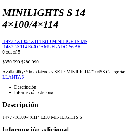
MINILIGHTS S 14
4×100/4×114
14×7 4X100/4X114 Et10 MINILIGHTS MS
14×7 5X114 Et-6 CAMUFLADO W-BR
0
out of 5
El
El
$
350.990
$
280.990
precio
precio
Availability:
Sin existencias
SKU:
MINILIGH471045S
Categoría:
original
actual
LLANTAS
era:
es:
$350.990.
$280.990.
Descripción
Información adicional
Descripción
14×7 4X100/4X114 Et10 MINILIGHTS S
Información adicional