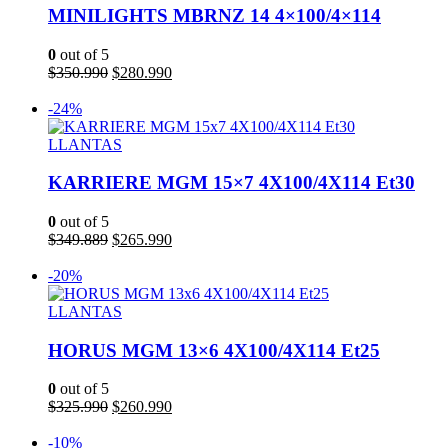
MINILIGHTS MBRNZ 14 4×100/4×114
0
out of 5
El
El
$
350.990
$
280.990
precio
precio
Añadir al carrito
original
actual
-24%
era:
es:
$350.990.
$280.990.
LLANTAS
KARRIERE MGM 15×7 4X100/4X114 Et30
0
out of 5
El
El
$
349.889
$
265.990
precio
precio
Añadir al carrito
original
actual
-20%
era:
es:
$349.889.
$265.990.
LLANTAS
HORUS MGM 13×6 4X100/4X114 Et25
0
out of 5
El
El
$
325.990
$
260.990
precio
precio
Añadir al carrito
original
actual
-10%