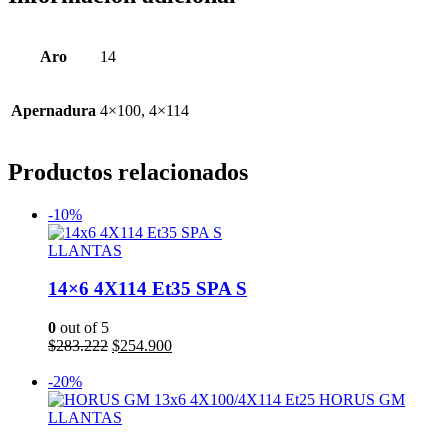
Aro
14
Apernadura
4×100, 4×114
Productos relacionados
-10%
LLANTAS
14×6 4X114 Et35 SPA S
0
out of 5
El
El
$
283.222
$
254.900
precio
precio
Añadir al carrito
original
actual
-20%
era:
es:
$283.222.
$254.900.
LLANTAS