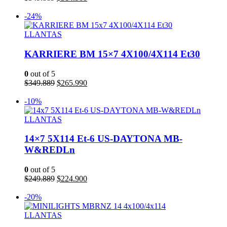
precio
precio
Añadir al carrito
original
actual
-24%
era:
es:
$349.889.
$314.900.
LLANTAS
KARRIERE BM 15×7 4X100/4X114 Et30
0
out of 5
El
El
$
349.889
$
265.990
precio
precio
Añadir al carrito
original
actual
-10%
era:
es:
$349.889.
$265.990.
LLANTAS
14×7 5X114 Et-6 US-DAYTONA MB-
W&REDLn
0
out of 5
El
El
$
249.889
$
224.900
precio
precio
Añadir al carrito
original
actual
-20%
era:
es:
$249.889.
$224.900.
LLANTAS