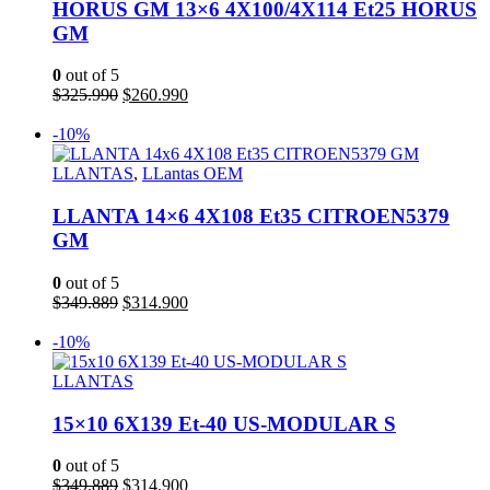
HORUS GM 13×6 4X100/4X114 Et25 HORUS
GM
0
out of 5
El
El
$
325.990
$
260.990
precio
precio
Añadir al carrito
original
actual
-10%
era:
es:
$325.990.
$260.990.
LLANTAS
,
LLantas OEM
LLANTA 14×6 4X108 Et35 CITROEN5379
GM
0
out of 5
El
El
$
349.889
$
314.900
precio
precio
Añadir al carrito
original
actual
-10%
era:
es:
$349.889.
$314.900.
LLANTAS
15×10 6X139 Et-40 US-MODULAR S
0
out of 5
El
El
$
349.889
$
314.900