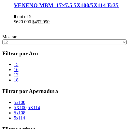
VENENO MBM 17×7.5 5X100/5X114 Et35
0
out of 5
El
El
$
620.000
$
497.990
precio
precio
Añadir al carrito
original
actual
Mostrar:
era:
es:
$620.000.
$497.990.
Filtrar por Aro
15
16
17
18
Filtrar por Apernadura
5x100
5X100,5X114
5x108
5x114