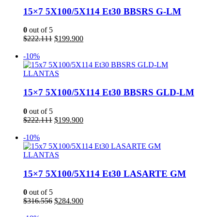
15×7 5X100/5X114 Et30 BBSRS G-LM
0
out of 5
El
El
$
222.111
$
199.900
precio
precio
Añadir al carrito
original
actual
-10%
era:
es:
$222.111.
$199.900.
LLANTAS
15×7 5X100/5X114 Et30 BBSRS GLD-LM
0
out of 5
El
El
$
222.111
$
199.900
precio
precio
Añadir al carrito
original
actual
-10%
era:
es:
$222.111.
$199.900.
LLANTAS
15×7 5X100/5X114 Et30 LASARTE GM
0
out of 5
El
El
$
316.556
$
284.900
precio
precio
Añadir al carrito