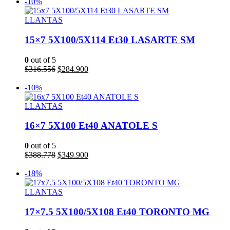
original
actual
-10%
era:
es:
$316.556.
$284.900.
LLANTAS
15×7 5X100/5X114 Et30 LASARTE SM
0
out of 5
El
El
$
316.556
$
284.900
precio
precio
Añadir al carrito
original
actual
-10%
era:
es:
$316.556.
$284.900.
LLANTAS
16×7 5X100 Et40 ANATOLE S
0
out of 5
El
El
$
388.778
$
349.900
precio
precio
Añadir al carrito
original
actual
-18%
era:
es:
$388.778.
$349.900.
LLANTAS
17×7.5 5X100/5X108 Et40 TORONTO MG