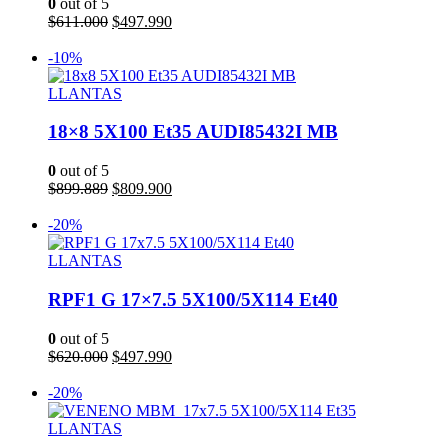
0
out of 5
El
El
$
611.000
$
497.990
precio
precio
Añadir al carrito
original
actual
-10%
era:
es:
$611.000.
$497.990.
LLANTAS
18×8 5X100 Et35 AUDI85432I MB
0
out of 5
El
El
$
899.889
$
809.900
precio
precio
Añadir al carrito
original
actual
-20%
era:
es:
$899.889.
$809.900.
LLANTAS
RPF1 G 17×7.5 5X100/5X114 Et40
0
out of 5
El
El
$
620.000
$
497.990
precio
precio
Añadir al carrito
original
actual
-20%
era:
es:
$620.000.
$497.990.
LLANTAS