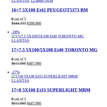
LLANTAS
,
LLantas OEM
16×7 5X108 Et42 PEUGEOT5373 BM
0
out of 5
El
El
$
444.333
$
399.900
precio
precio
Leer más
original
actual
-18%
era:
es:
$444.333.
$399.900.
LLANTAS
17×7.5 5X100/5X108 Et40 TORONTO MG
0
out of 5
El
El
$
611.000
$
497.990
precio
precio
Añadir al carrito
original
actual
-27%
era:
es:
$611.000.
$497.990.
LLANTAS
17×8 5X108 Et33 SUPERLIGHT MBM
0
out of 5
El
El
$
611.000
$
447.990