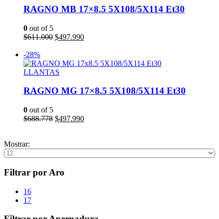
RAGNO MB 17×8.5 5X108/5X114 Et30
0
out of 5
El
El
$
611.000
$
497.990
precio
precio
Leer más
original
actual
-28%
era:
es:
$611.000.
$497.990.
LLANTAS
RAGNO MG 17×8.5 5X108/5X114 Et30
0
out of 5
El
El
$
688.778
$
497.990
precio
precio
Añadir al carrito
original
actual
Mostrar:
era:
es:
$688.778.
$497.990.
Filtrar por Aro
16
17
Filtrar por Apernadura