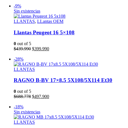
precio
precio
Añadir al carrito
original
actual
-9%
era:
es:
Sin existencias
$611.000.
$447.990.
LLANTAS
,
LLantas OEM
Llantas Peugeot 16 5×108
0
out of 5
El
El
$
439.990
$
399.990
precio
precio
Leer más
original
actual
-28%
era:
es:
$439.990.
$399.990.
LLANTAS
RAGNO B-BV 17×8.5 5X108/5X114 Et30
0
out of 5
El
El
$
688.778
$
497.900
precio
precio
Añadir al carrito
original
actual
-18%
era:
es:
Sin existencias
$688.778.
$497.900.
LLANTAS