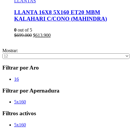
LLANTAS
LLANTA 16X8 5X160 ET20 MBM
KALAHARI C/CONO (MAHINDRA)
0
out of 5
El
El
$
699.000
$
613.900
precio
precio
Añadir al carrito
original
actual
Mostrar:
era:
es:
$699.000.
$613.900.
Filtrar por Aro
16
Filtrar por Apernadura
5x160
Filtros activos
5x160