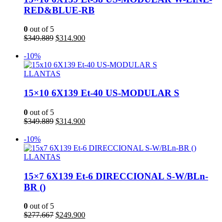
RED&BLUE-RB
0
out of 5
El
El
$
349.889
$
314.900
precio
precio
Añadir al carrito
original
actual
-10%
era:
es:
$349.889.
$314.900.
LLANTAS
15×10 6X139 Et-40 US-MODULAR S
0
out of 5
El
El
$
349.889
$
314.900
precio
precio
Añadir al carrito
original
actual
-10%
era:
es:
$349.889.
$314.900.
LLANTAS
15×7 6X139 Et-6 DIRECCIONAL S-W/BLn-
BR ()
0
out of 5
El
El
$
277.667
$
249.900