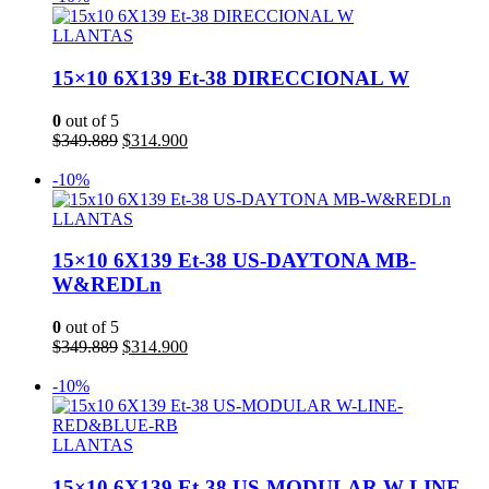
era:
es:
$349.889.
$314.900.
LLANTAS
15×10 6X139 Et-38 DIRECCIONAL W
0
out of 5
El
El
$
349.889
$
314.900
precio
precio
Añadir al carrito
original
actual
-10%
era:
es:
$349.889.
$314.900.
LLANTAS
15×10 6X139 Et-38 US-DAYTONA MB-
W&REDLn
0
out of 5
El
El
$
349.889
$
314.900
precio
precio
Añadir al carrito
original
actual
-10%
era:
es:
$349.889.
$314.900.
LLANTAS
15×10 6X139 Et-38 US-MODULAR W-LINE-