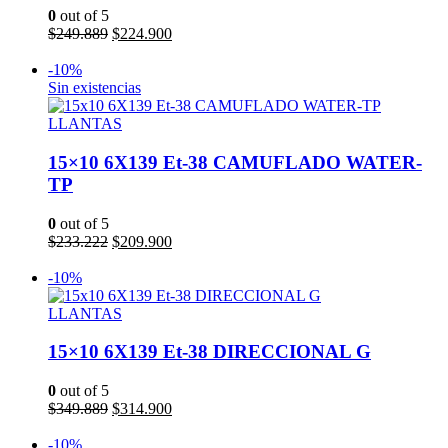
0
out of 5
El
El
$
249.889
$
224.900
precio
precio
Añadir al carrito
original
actual
-10%
era:
es:
Sin existencias
$249.889.
$224.900.
LLANTAS
15×10 6X139 Et-38 CAMUFLADO WATER-
TP
0
out of 5
El
El
$
233.222
$
209.900
precio
precio
Leer más
original
actual
-10%
era:
es:
$233.222.
$209.900.
LLANTAS
15×10 6X139 Et-38 DIRECCIONAL G
0
out of 5
El
El
$
349.889
$
314.900
precio
precio
Añadir al carrito
original
actual
-10%