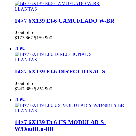
$238.778.
$214.900.
LLANTAS
14×7 6X139 Et-6 CAMUFLADO W-BR
0
out of 5
El
El
$
177.667
$
159.900
precio
precio
Leer más
original
actual
-10%
era:
es:
$177.667.
$159.900.
LLANTAS
14×7 6X139 Et-6 DIRECCIONAL S
0
out of 5
El
El
$
249.889
$
224.900
precio
precio
Añadir al carrito
original
actual
-10%
era:
es:
$249.889.
$224.900.
LLANTAS
14×7 6X139 Et-6 US-MODULAR S-
W/DouBLn-BR