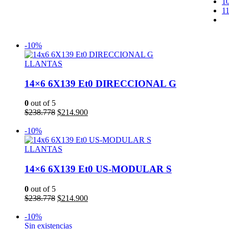
1
1
-10%
LLANTAS
14×6 6X139 Et0 DIRECCIONAL G
0
out of 5
El
El
$
238.778
$
214.900
precio
precio
Añadir al carrito
original
actual
-10%
era:
es:
$238.778.
$214.900.
LLANTAS
14×6 6X139 Et0 US-MODULAR S
0
out of 5
El
El
$
238.778
$
214.900
precio
precio
Añadir al carrito
original
actual
-10%
era:
es:
Sin existencias